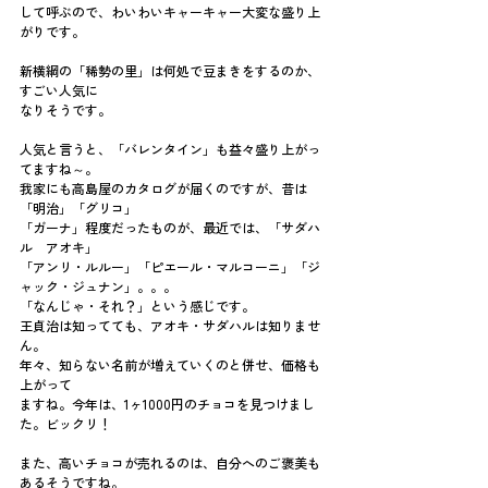
して呼ぶので、わいわいキャーキャー大変な盛り上
がりです。
新横綱の「稀勢の里」は何処で豆まきをするのか、
すごい人気に
なりそうです。
人気と言うと、「バレンタイン」も益々盛り上がっ
てますね～。
我家にも高島屋のカタログが届くのですが、昔は
「明治」「グリコ」
「ガーナ」程度だったものが、最近では、「サダハ
ル　アオキ」
「アンリ・ルルー」「ピエール・マルコーニ」「ジ
ャック・ジュナン」。。。
「なんじゃ・それ？」という感じです。
王貞治は知ってても、アオキ・サダハルは知りませ
ん。
年々、知らない名前が増えていくのと併せ、価格も
上がって
ますね。今年は、1ヶ1000円のチョコを見つけまし
た。ビックリ！
また、高いチョコが売れるのは、自分へのご褒美も
あるそうですね。