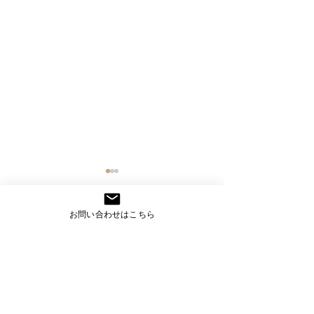
お問い合わせはこちら
コメント
スマート工場アカデミー
スマート工場ア
コメントを追加…
＜３７時限目＞
＜３６時限目＞