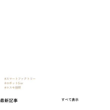
#スマートファクトリー
#ロボットSier
#コスモ技研
最新記事
すべて表示