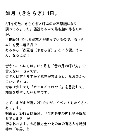
如月（きさらぎ）1日。
2月を何故、きさらぎと呼ぶのか不思議になり
調べてみました。諸説ある中で最も腑に落ちたの
が、
「旧暦2月でもまだ寒さが残っているので、衣（き
ぬ）を更に着る月で
あるから「衣更着（きさらぎ）」という説。う～
ん、なるほど！
皆さんこんにちは。12ヶ月を「昔の月の呼び方」で
言えないＩＧＡです。
皆さんは言えますか？意味が言えると、なお更かっ
こいいですね。
今年は少しでも「カッコイイおやじ」を目指して、
知識を増やしたいものです。
さて、まだまだ寒い2月ですが、イベントもたくさん
あります。
明後日、2月3日は節分。「全国各地の神社や寺院な
どで豆まき」が
行なわれます。大相撲力士やその年の有名人を特別
枠の「年男」と