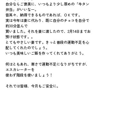
自分ならご褒美に、いつもより少し厚めの「牛タン
弁当」がいいなー。
皆其々、納得できるものであれば、ＯＫです。
実は今年は妻に代わり、既に自分のチョコを自分で
約30分並んで
買いました。それを妻に渡したので、2月14日までお
預け状態です。。
とてもやさしい妻です。きっと普段の運動不足を心
配してくれたのでしょう。
いつも美味しいご飯を作ってくれてありがとう。
何はともあれ、寒さで運動不足になりがちですが、
エスカレーターを
使わず階段を使いましょう！
それでは皆様、今月もご安全に。