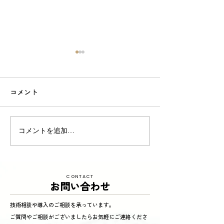
コメント
東京商工リサーチ様推
夏季インターン
コメントを追加…
奨、「ALEVEL優良企業ガ
参加してくれまし
イド2026」に掲載頂きま
した！〜3年連続 厳選さ
CONTACT
れたAランク企業 〜
お問い合わせ
技術相談や導入のご相談を承っています。
ご質問やご相談がございましたらお気軽にご連絡くださ