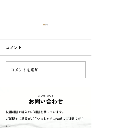
コメント
東京商工リサーチ様推
夏季インターン
コメントを追加…
奨、「ALEVEL優良企業ガ
参加してくれまし
イド2026」に掲載頂きま
した！〜3年連続 厳選さ
CONTACT
れたAランク企業 〜
お問い合わせ
技術相談や導入のご相談を承っています。
ご質問やご相談がございましたらお気軽にご連絡くださ
い。