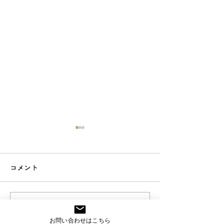
コメント
スマート工場アカデミー
スマート工場ア
コメントを追加…
＜３７時限目＞
＜３６時限目＞
お問い合わせはこちら