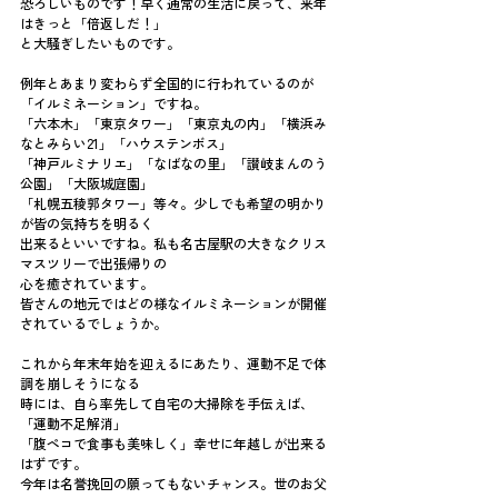
恐ろしいものです！早く通常の生活に戻って、来年
はきっと「倍返しだ！」
と大騒ぎしたいものです。
例年とあまり変わらず全国的に行われているのが
「イルミネーション」ですね。
「六本木」「東京タワー」「東京丸の内」「横浜み
なとみらい21」「ハウステンボス」
「神戸ルミナリエ」「なばなの里」「讃岐まんのう
公園」「大阪城庭園」
「札幌五稜郭タワー」等々。少しでも希望の明かり
が皆の気持ちを明るく
出来るといいですね。私も名古屋駅の大きなクリス
マスツリーで出張帰りの
心を癒されています。
皆さんの地元ではどの様なイルミネーションが開催
されているでしょうか。
これから年末年始を迎えるにあたり、運動不足で体
調を崩しそうになる
時には、自ら率先して自宅の大掃除を手伝えば、
「運動不足解消」
「腹ペコで食事も美味しく」幸せに年越しが出来る
はずです。
今年は名誉挽回の願ってもないチャンス。世のお父