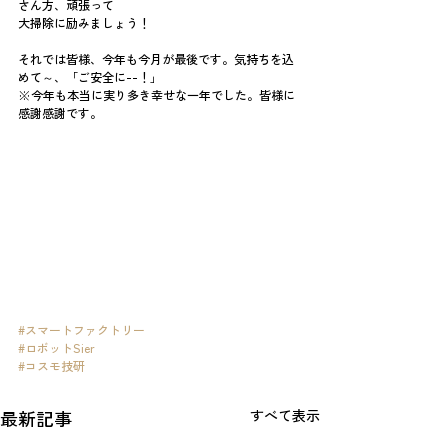
さん方、頑張って
大掃除に励みましょう！
それでは皆様、今年も今月が最後です。気持ちを込
めて～、「ご安全に--！」
※今年も本当に実り多き幸せな一年でした。皆様に
感謝感謝です。
#スマートファクトリー
#ロボットSier
#コスモ技研
最新記事
すべて表示