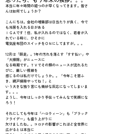
本当に年々時間の経つのが早くなってきます。皆さ
んは如何でしょうか？
こんにちは。会社の増築部は日当たりが良く、今で
も冷房を入れる日がある
ＩＧＡです！但、私が入れるのではなく、若者が入
れている時に、ひそかに
電気座布団のスイッチをＯＮにしてますが。。。
12月は「師走」。1年の汚れを落とす「すす払い」や
「大掃除」がニュースに
なる時期です。ＴＶでその類のニュースが流れるた
びに、厳しい視線を
感じるのは私だけでしょうか。。「今年こそ窓ふ
き、網戸掃除やってね！」と
いう大きな独り言にも微妙な反応になってしまいま
す。。。
ようし、今年はしっかり手伝ってみんなで笑顔にな
ろう！
それにしても今年は「ハロウィーン」も「ブラック
フライデー」も盛り上がりに
欠けましたね。。コロナの影響がこれほど全世界に
広がるとは本当に