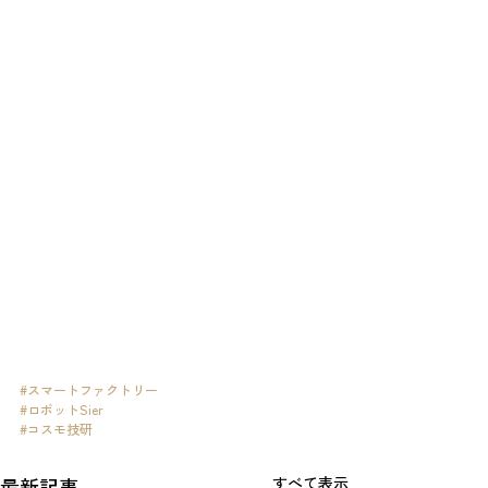
#スマートファクトリー
#ロボットSier
#コスモ技研
最新記事
すべて表示