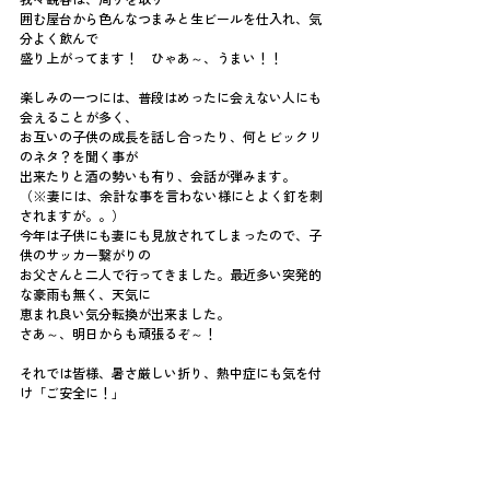
囲む屋台から色んなつまみと生ビールを仕入れ、気
分よく飲んで
盛り上がってます！　ひゃあ～、うまい！！
楽しみの一つには、普段はめったに会えない人にも
会えることが多く、
お互いの子供の成長を話し合ったり、何とビックリ
のネタ？を聞く事が
出来たりと酒の勢いも有り、会話が弾みます。
（※妻には、余計な事を言わない様にとよく釘を刺
されますが。。）
今年は子供にも妻にも見放されてしまったので、子
供のサッカー繋がりの
お父さんと二人で行ってきました。最近多い突発的
な豪雨も無く、天気に
恵まれ良い気分転換が出来ました。
さあ～、明日からも頑張るぞ～！
それでは皆様、暑さ厳しい折り、熱中症にも気を付
け「ご安全に！」