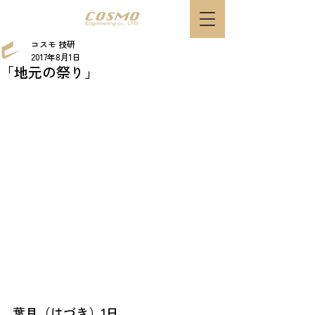
コスモ 技研
2017年8月1日
「地元の祭り」
葉月（はづき）1日。