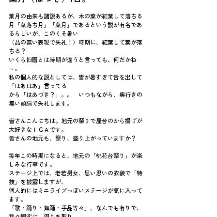
葉月の由来も諸説あるが、木の葉が紅葉して落ちる
月「葉落ち月」「葉月」であるという説が有名であ
るらしいが、このくそ暑い
（品の無い表現で失礼！）時期に、紅葉して葉が落
ちる？
いくら旧暦とは時期が違うと言っても、何だかね
～。
私の個人的な説としては、皆が暑すぎて舌を出して
「はあはあ」言ってる
から「はあづき？」。。　いつもながら、奥行きの
無い頭脳で失礼します。
皆さんこんにちは。地元の祭りで屋台のから揚げが
大好きなＩＧＡです。
皆さんの地元も、祭り、盛り上がっていますか？
毎年この時期になると、地元の「桃花台祭り」が楽
しみな行事です。
ステージ上では、老若男女、思い思いの衣装で「特
技」を披露しますが、
個人的にはミニライブっぽいステージが気に入って
ます。
「歌・踊り・舞踊・手品等々」、なんでも有りで、
我々観客は、周りを取り