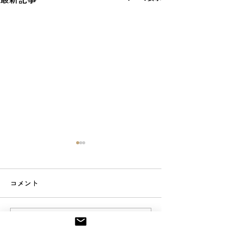
コメント
スマート工場アカデミー
スマート工場ア
コメントを追加…