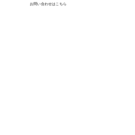
お問い合わせはこちら
＜３７時限目＞
＜３６時限目＞
CONTACT
お問い合わせ
技術相談や導入のご相談を承っています。
ご質問やご相談がございましたらお気軽にご連絡くださ
い。
ロボット・システム導入、採用に関するご相談・お問い
合わせはこちら。
TEL:0568-71-6571
お問い合わせフォームはこちら