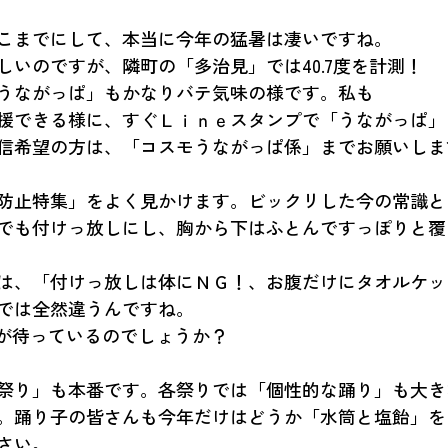
こまでにして、本当に今年の猛暑は凄いですね。
しいのですが、隣町の「多治見」では40.7度を計測！
うながっぱ」もかなりバテ気味の様です。私も
援できる様に、すぐＬｉｎｅスタンプで「うながっぱ」
信希望の方は、「コスモうながっぱ係」までお願いしま
防止特集」をよく見かけます。ビックリした今の常識と
でも付けっ放しにし、胸から下はふとんですっぽりと覆
は、「付けっ放しは体にＮＧ！、お腹だけにタオルケッ
では全然違うんですね。
識が待っているのでしょうか？
祭り」も本番です。各祭りでは「個性的な踊り」も大き
。踊り子の皆さんも今年だけはどうか「水筒と塩飴」を
さい。