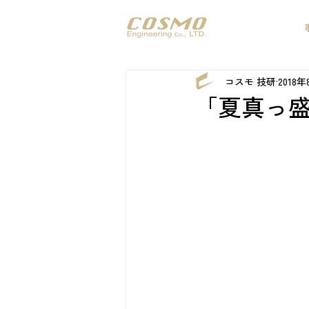
コスモ 技研
2018
「夏真っ