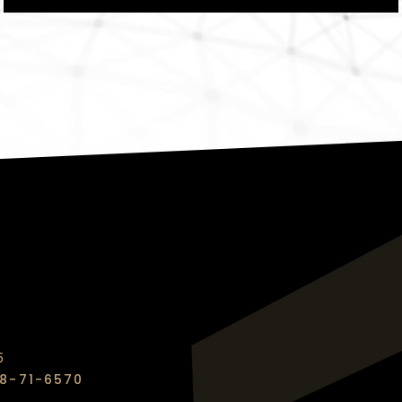
5
8-71-6570