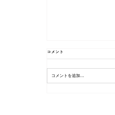
コメント
コメントを追加…
スマート工場アカデミー＜３
８時限目＞