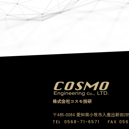
株式会社コスモ技研
〒485-0084 愛知県小牧市入鹿出新田28
TEL
0568-71-6571
FAX
056