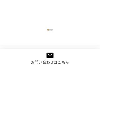
コメント
お問い合わせはこちら
スマート工場アカデミー
スマート工場ア
コメントを追加…
＜３７時限目＞
＜３６時限目＞
CONTACT
お問い合わせ
技術相談や導入のご相談を承っています。
ご質問やご相談がございましたらお気軽にご連絡くださ
い。