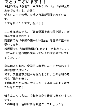
でとうございます！！
今回の改元は各地で「平成ありがとう」「令和元年
おめでとう」と、非常に
明るいムードの元、お祝い行事が開催されていま
す。
とても良いことです。祝い！！
ここ東海地方でも、「岐阜県郡上市で郡上踊り」が
徹夜で開催されたり、
商店街でも「平成の懐かしい逸品」を店頭に並べお
祝いしたり、
松坂屋でも「お饅頭1個プレゼント」されたり。。。
（だんだん食べ物に向かっていくのは気のせいでし
ょうか。。）
なにはともあれ、全国的にお祝いムードが味わえる
のは非常に良いこと
です。天皇陛下が述べられたように、この令和の時
代も「戦争が無く、
平和に穏やかに過ごせること」を本当に心より祈り
たいものです！
皆さんこんにちは。令和初日から仕事に出ているIGA
です。
この10連休、皆様は如何お過ごしでしょうか？