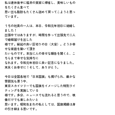
私は連休後半に福井の実家に帰省し、美味しいもの
をたくさん食べて
思い出も脂肪もたくさん詰めて戻ってこようと思っ
ています。
うちの社員の一人は、本日、令和元年初日に結婚し
ました！
出張中ではありますが、時間を作って出張先で二人
で婚姻届けを出した
様です。縁起の良い区切りの日（大安）。どうか幸
せな家庭を築いて頂き
たいものです。本当に人の幸せな報告を聞くと、こ
ちらまで幸せな気持ちに
なれます。令和元年初日に良い記念になりました。
末永くお幸せに！そして、ありがとう。
今日は全国各地で「日本国旗」も掲げられ、厳かな
雰囲気も漂う中、
東京スカイツリーでも国旗をイメージした特別ライ
ティングを実施している
様です。多分、ニュースでも流れると思うので、映
像だけでも楽しみたいと
思います。昭和生まれの私としては、国旗掲揚は身
の引き締まる思いです。