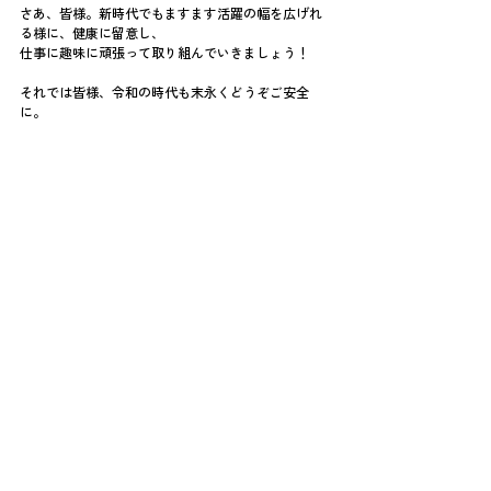
さあ、皆様。新時代でもますます活躍の幅を広げれ
る様に、健康に留意し、
仕事に趣味に頑張って取り組んでいきましょう！
それでは皆様、令和の時代も末永くどうぞご安全
に。