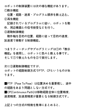
ロボットの制御装置には次の様な機能があります。
①教示機能
　位置・経路・速度・プログラム順序を教え込む。
②再生機能
　記録されているプログラムに従い、ロボットを動
作、周辺機器との信号授受などを行う。
③運動制御機能
　動作軸を目的の位置、経路に従って目的の速度、
加速度で移動する制御機能。
つまりティーチングやプログラミングは①の『教示
機能』を使用し、ロボットに色々と教える事です。
そして①で教えたものを②で実行します。
次に③運動制御機能ですが、
ロボットの経路制御方式でPTP、CPというものがあ
ります。
■PTP（Pose To Pose）は位置決めを重要視し、途中
の経路をあまり問題としない方式です。
■CP(Continuous Path)は移動経路全体に位置精度、
速度精度、加速度精度が重要となる制御方式です。
上記２つの方式の特徴を簡単にまとめると、