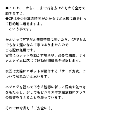
◆PTPはここからここまで行き方はともかく全力で
動きますよ。
◆CPは多少計算の時間がかかるけど正確に道を辿っ
て目的地に着きますよ。
　という事です。
かといってPTPだと無茶苦茶に動いたり、CPでとん
でもなく遅いなんて事はありませんので
ご心配は無用です。
実際にロボットを動かす場所や、必要な精度、サイ
クルタイムに応じて運動制御機能を選択します。
次回は実際にロボットが動作する「サーボ方式」に
ついて触れたいと思います。
本ブログを読んで下さる皆様に新しい洞察や気づき
をもたらし、少しでもビジネスや求職活動にプラス
の影響を与えることを願っています。
それでは今月も「ご安全に！」