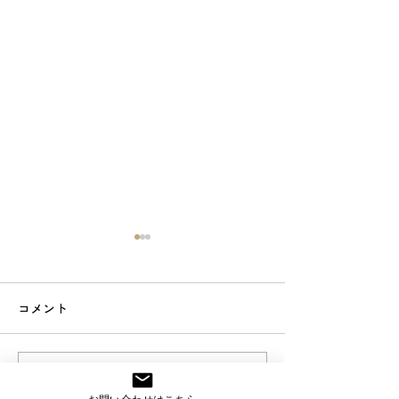
コメント
スマート工場アカデミー
スマート工場ア
コメントを追加…