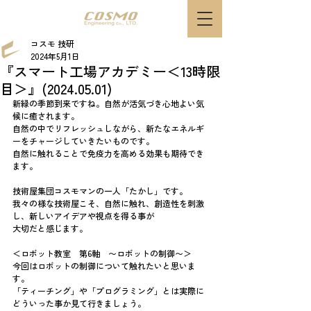
コスモ 技研
2024年5月1日
『スマート工場アカデミー＜13時限
目＞』(2024.05.01)
新緑の季節到来ですね。自然が活気づき心地よい気
候に癒されます。
自然の中でリフレッシュしながら、新たなエネルギ
ーをチャージしていきたいものです。
自然に触れることで免疫力を高める効果も期待でき
ます。
技術屋集団コスモマンの一人「たかし」です。
我々の様な技術屋こそ、自然に触れ、創造性を刺激
し、新しいアイデアや視点を得る事が
大切だと感じます。
＜ロボット教室　第6軸　〜ロボットの制御〜＞
今回はロボットの制御について触れたいと思いま
す。
「ティーチング」や「プログラミング」とは実際に
どういった事か見て行きましょう。