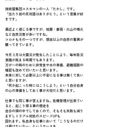
技術屋集団コスモマンの一人「たかし」です。
「当たり前の反対語はありがとう」という言葉が好
きです。
最近よく感じる事ですが、地震・豪雨・火山の噴火
など自然災害が多いですね。
コロナもその一つですが、想定以上の自然の驚異が
襲ってきています。
今月３月は大震災が発生したことにより、毎年防災
意識が高まる時期でもあります。
万が一の時のために非常食や水の準備、避難経路の
確認も改めて行いたいと思います。
未来に対して必要以上に不安になる事は無くて良い
と思いますが、
「何か起こった時にはこうしよう」という自分自身
の心の準備をしておく事が大切だと思います。
仕事でも同じ事が言えますね。危機管理が出来てい
ると、起こり得る事の想定を
自分の頭の中でしておくので、そもそも失敗も減り
ますしトラブル対処のスピードUPも
図れます。私自身も仕事において「こうなるのだけ
は避けたいなー」というケースを