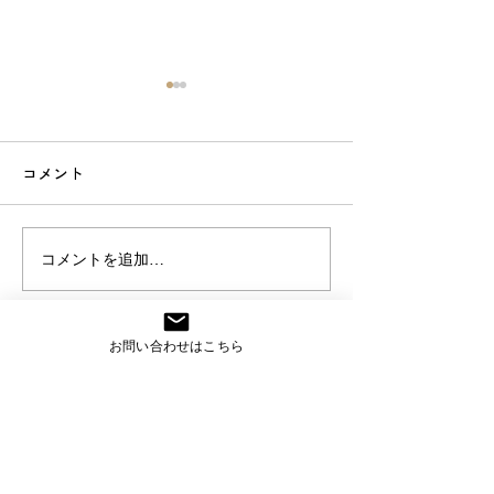
コメント
スマート工場アカデミー
スマート工場ア
コメントを追加…
＜３７時限目＞
＜３６時限目＞
お問い合わせはこちら
CONTACT
お問い合わせ
技術相談や導入のご相談を承っています。
ご質問やご相談がございましたらお気軽にご連絡くださ
い。