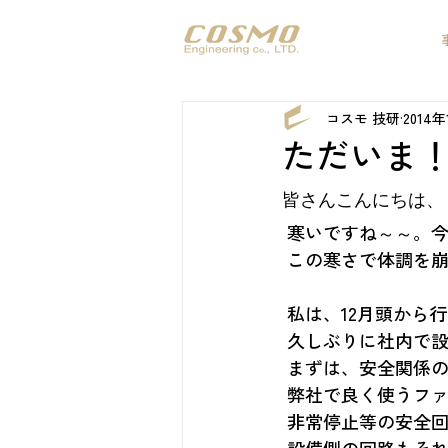
コスモ 技研
2014年
ただいま
皆さんこんにちは、
 寒いですね～～。
 この寒さで体調を
 私は、12月頭か
 久しぶりに社内で
 まずは、安全関係
 弊社で良く使うフ
 非常停止等の安全