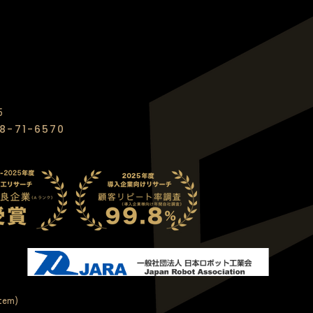
5
8-71-6570
tem)