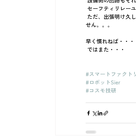
 設備側の回路もそ
 セーフティリレー
 ただ、出張明け久しぶりの社内なので、なんとなくそわそわして落ち着いて座ってられま
せん。。。
早く慣れねば・・・
 ではまた・・・
#スマートファクト
#ロボットSier
#コスモ技研