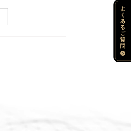
ート工場アカデミー＜３
限目＞