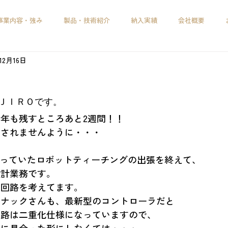
事業内容・強み
製品・技術紹介
納入実績
会社概要
12月16日
！
ＪＩＲＯです。
今年も残すところあと2週間！！
崩されませんように・・・
ら行っていたロボットティーチングの出張を終えて、
設計業務です。
の回路を考えてます。
ァナックさんも、最新型のコントローラだと
回路は二重化仕様になっていますので、