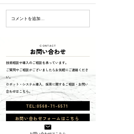
東京商工リサーチ様推
夏季インターン
コメントを追加…
奨、「ALEVEL優良企業ガ
参加してくれまし
イド2026」に掲載頂きま
した！〜3年連続 厳選さ
CONTACT
れたAランク企業 〜
お問い合わせ
技術相談や導入のご相談を承っています。
ご質問やご相談がございましたらお気軽にご連絡くださ
い。
ロボット・システム導入、採用に関するご相談・お問い
合わせはこちら。
TEL:0568-71-6571
お問い合わせフォームはこちら
お問い合わせはこちら