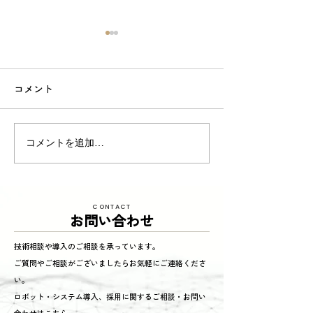
コメント
東京商工リサーチ様推
夏季インターン
コメントを追加…
奨、「ALEVEL優良企業ガ
参加してくれまし
イド2026」に掲載頂きま
した！〜3年連続 厳選さ
CONTACT
れたAランク企業 〜
お問い合わせ
技術相談や導入のご相談を承っています。
ご質問やご相談がございましたらお気軽にご連絡くださ
い。
ロボット・システム導入、採用に関するご相談・お問い
合わせはこちら。