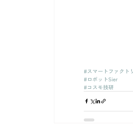
#スマートファクト
#ロボットSier
#コスモ技研