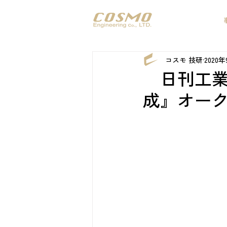
コスモ 技研
2020
日刊工業
成』オー