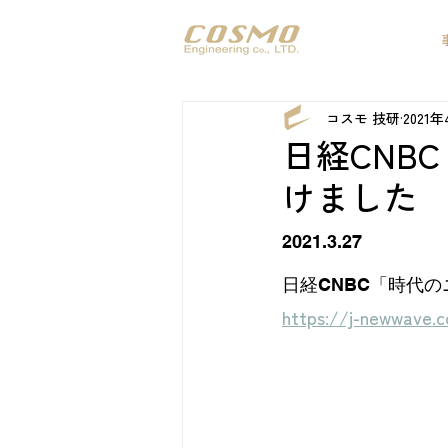
コスモ 技研
2021
日経CNB
けました
2021.3.27　　
日経CNBC「時代
https://j-newwave.c