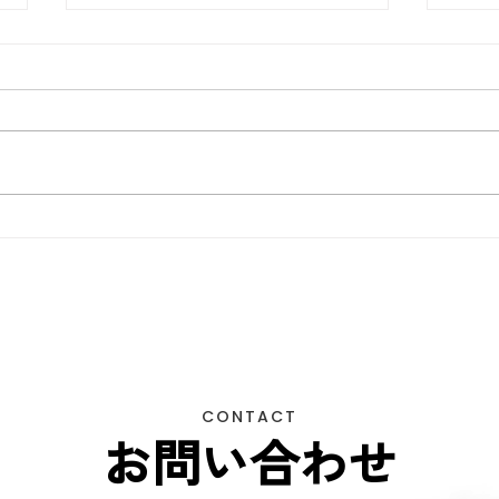
東京商工リサーチ様推奨、
夏季
「ALEVEL優良企業ガイド
して
2026」に掲載頂きました！〜
3年連続 厳選されたAランク
企業 〜
CONTACT
お問い合わせ