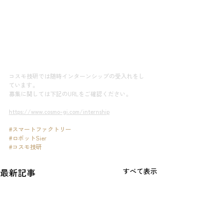
コスモ技研では随時インターンシップの受入れをし
ています。
募集に関しては下記のURLをご確認ください。
https://www.cosmo-gi.com/internship
#スマートファクトリー
#ロボットSier
#コスモ技研
最新記事
すべて表示