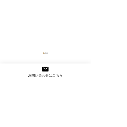
お問い合わせはこちら
コメント
東京商工リサーチ様推
夏季インターン
コメントを追加…
奨、「ALEVEL優良企業ガ
参加してくれまし
イド2026」に掲載頂きま
した！〜3年連続 厳選さ
CONTACT