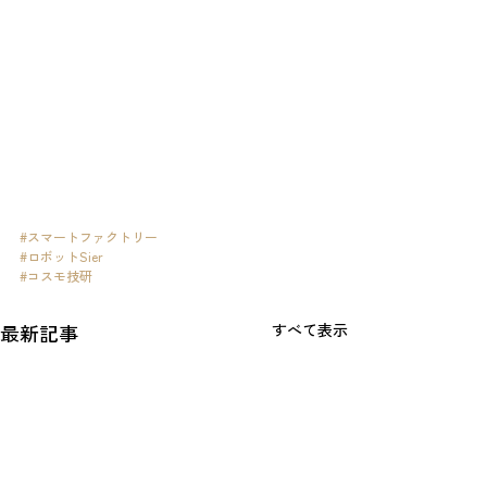
#スマートファクトリー
#ロボットSier
#コスモ技研
最新記事
すべて表示