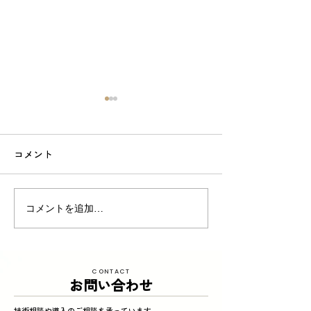
コメント
東京商工リサーチ様推
夏季インターン
コメントを追加…
奨、「ALEVEL優良企業ガ
参加してくれまし
イド2026」に掲載頂きま
した！〜3年連続 厳選さ
CONTACT
れたAランク企業 〜
お問い合わせ
技術相談や導入のご相談を承っています。