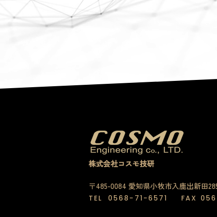
株式会社コスモ技研
〒485-0084 愛知県小牧市入鹿出新田28
TEL
0568-71-6571
FAX
056