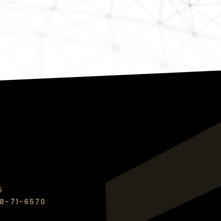
5
8-71-6570