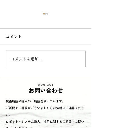
コメント
東京商工リサーチ様推
夏季インターン
コメントを追加…
奨、「ALEVEL優良企業ガ
参加してくれまし
イド2026」に掲載頂きま
した！〜3年連続 厳選さ
CONTACT
れたAランク企業 〜
お問い合わせ
技術相談や導入のご相談を承っています。
ご質問やご相談がございましたらお気軽にご連絡くださ
い。
ロボット・システム導入、採用に関するご相談・お問い