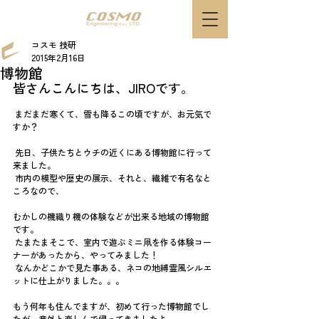
コスモ 技研
2015年2月16日
博物館
皆さんこんにちは、JIROです。
 まだまだ寒くて、雪も降るこの頃ですが、お元気で
すか？
 先日、子供たちとウチの近くにある博物館に行って
来ました。
 市内の模型や歴史の展示、それと、繊維で有名なと
ころなので、
むかしの機織り機の体験などが出来る地域の博物館
です。
 たまたまそこで、室内で遊ぶミニ凧を作る体験コー
ナーがあったから、やってみました！
 なんかどこかで見た事ある、ネコの地縛霊風シルエ
ットに仕上がりました。。。
もう何年も住んでますが、初めて行った博物館でし
たが、意外と楽しんで帰ってきましたよ。