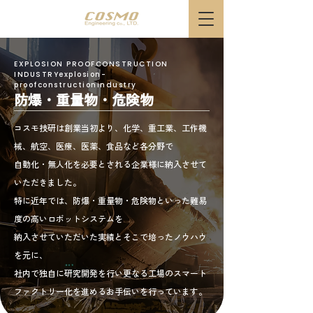
EXPLOSION PROOFCONSTRUCTION
INDUSTRYexplosion-
proofconstructionindustry
防爆・重量物・危険物
コスモ技研は創業当初より、化学、重工業、工作機
械、航空、医療、医薬、食品など各分野で
自動化・無人化を必要とされる企業様に納入させて
いただきました。
特に近年では、防爆・重量物・危険物といった難易
度の高いロボットシステムを
納入させていただいた実績とそこで培ったノウハウ
を元に、
社内で独自に研究開発を行い更なる工場のスマート
ファクトリー化を進めるお手伝いを行っています。