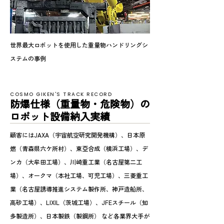
世界最大ロボットを使用した重量物ハンドリングシ
ステムの事例
COSMO GIKEN'S TRACK RECORD
防爆仕様（重量物・危険物）の
ロボット設備納入実績
顧客にはJAXA（宇宙航空研究開発機構）、日本原
燃（青森県六ケ所村）、東亞合成（横浜工場）、デ
ンカ（大牟田工場）、川崎重工業（名古屋第二工
場）、オークマ（本社工場、可児工場）、三菱重工
業（名古屋誘導推進システム製作所、神戸造船所、
高砂工場）、LIXIL（茨城工場）、JFEスチール（知
多製造所）、日本製鉄（製鋼所） など各業界大手が