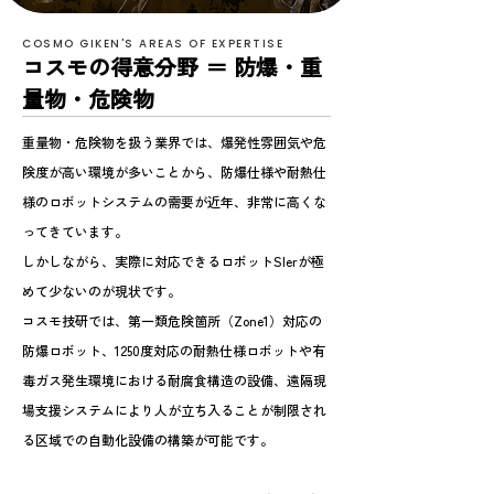
COSMO GIKEN'S AREAS OF EXPERTISE
コスモの得意分野 ＝ 防爆・重
量物・危険物
重量物・危険物を扱う業界では、爆発性雰囲気や危
険度が高い環境が多いことから、
防爆仕様や耐熱仕
様のロボットシステムの需要が近年、非常に高くな
ってきています。
しかしながら、実際に対応できるロボットSIerが極
めて少ないのが現状です。
コスモ技研では、第一類危険箇所（Zone1）対応の
防爆ロボット、
1250度対応の耐熱仕様ロボットや有
毒ガス発生環境における耐腐食構造の設備、
遠隔現
場支援システムにより人が立ち入ることが制限され
る区域での自動化設備の構築が可能です。