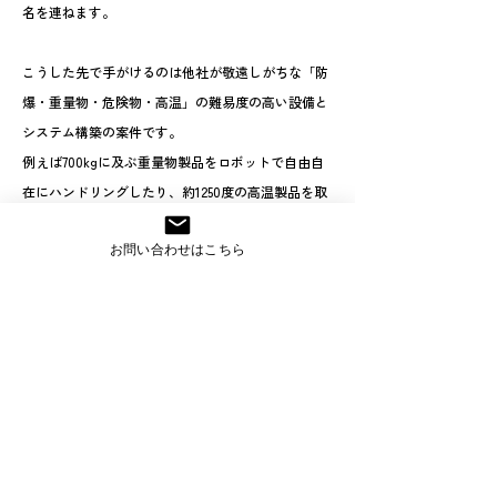
名を連ねます。
こうした先で手がけるのは他社が敬遠しがちな「防
爆・重量物・危険物・高温」の難易度の高い設備と
システム構築の案件です。
例えば700kgに及ぶ重量物製品をロボットで自由自
在にハンドリングしたり、約1250度の高温製品を取
り扱う事が、コスモ技研では可能となります。ま
お問い合わせはこちら
た、2Dと3Dカメラを組み合わせた複雑な画像処理シ
ステムも構築しています。
VIEW MORE
CONTACT
お問い合わせ
技術相談や導入のご相談を承っています。