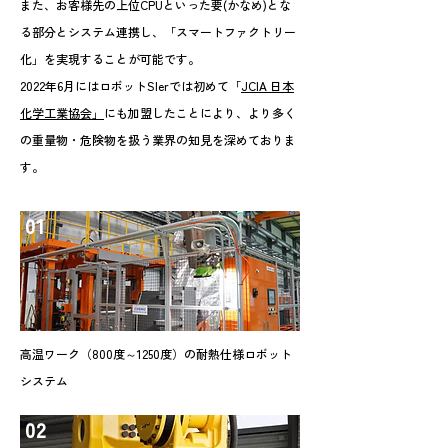
また、お客様先の上位CPUといった要(かなめ)とな
る部分とシステム連携し、
「スマートファクトリー
化」を実現することが可能です。
2022年6月にはロボットSIerでは初めて「
JCIA 日本
化学工業協会」
にも加盟したことにより、
より多く
の重量物・危険物を扱う業界の知見を深めておりま
す。
01
高温ワーク（800度～1250度）の耐熱仕様ロボット
システム
02