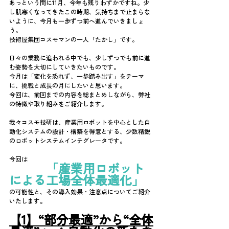
あっという間に11月、今年も残りわずかですね。少
し肌寒くなってきたこの時期、気持ちまで止まらな
いように、今月も一歩ずつ前へ進んでいきましょ
う。
技術屋集団コスモマンの一人「たかし」です。
日々の業務に追われる中でも、少しずつでも前に進
む姿勢を大切にしていきたいものです。
今月は「変化を恐れず、一歩踏み出す」をテーマ
に、挑戦と成長の月にしたいと思います。
今回は、前回までの内容を総まとめしながら、弊社
の特徴や取り組みをご紹介します。
我々コスモ技研は、産業用ロボットを中心とした自
動化システムの設計・構築を得意とする、少数精鋭
のロボットシステムインテグレータです。
今回は
　　　「産業用ロボット
による工場全体最適化」
の可能性と、その導入効果・注意点についてご紹介
いたします。
【1】“部分最適”から“全体