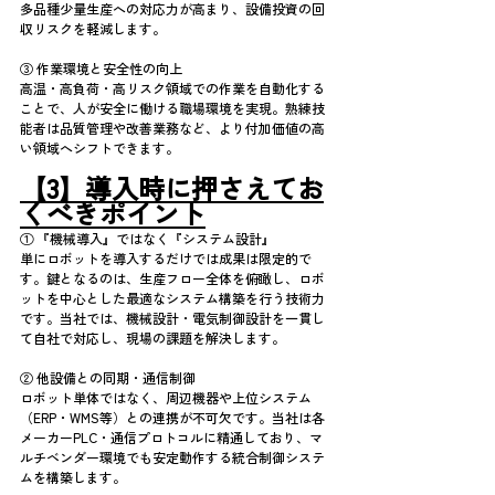
多品種少量生産への対応力が高まり、設備投資の回
収リスクを軽減します。
③ 作業環境と安全性の向上
高温・高負荷・高リスク領域での作業を自動化する
ことで、人が安全に働ける職場環境を実現。熟練技
能者は品質管理や改善業務など、より付加価値の高
い領域へシフトできます。
【3】導入時に押さえてお
くべきポイント
① 『機械導入』ではなく『システム設計』
単にロボットを導入するだけでは成果は限定的で
す。鍵となるのは、生産フロー全体を俯瞰し、ロボ
ットを中心とした最適なシステム構築を行う技術力
です。当社では、機械設計・電気制御設計を一貫し
て自社で対応し、現場の課題を解決します。
② 他設備との同期・通信制御
ロボット単体ではなく、周辺機器や上位システム
（ERP・WMS等）との連携が不可欠です。当社は各
メーカーPLC・通信プロトコルに精通しており、マ
ルチベンダー環境でも安定動作する統合制御システ
ムを構築します。