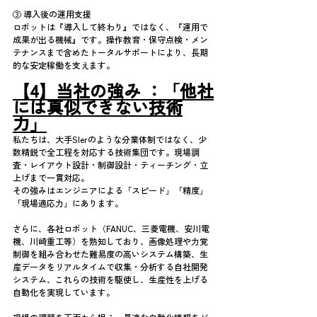
③ 導入後の運用支援
ロボットは『導入して終わり』ではなく、『運用で
成果が出る機械』です。操作教育・保守点検・メン
テナンスまで含めたトータルサポートにより、長期
的な安定稼働を支えます。
【4】当社の強み ：「他社
には真似できない技術
力」
私たちは、大手SIerのような分業体制ではなく、少
数精鋭で全工程を対応する技術集団です。現場調
査・レイアウト設計・制御設計・ティーチング・立
上げまで一貫対応。
その強みはエンジニアによる「スピード」「精度」
「現場適応力」にあります。
さらに、各社ロボット（FANUC、三菱電機、安川電
機、川崎重工等）を熟知しており、画像処理や力覚
制御を組み合わせた難易度の高いシステム構築、生
産データをリアルタイムで収集・分析する自社開発
システム、これらの技術を駆使し、生産性を上げる
自動化を実現しています。