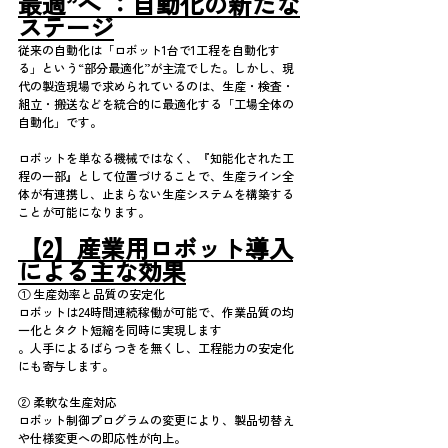
最適”へ ：自動化の新たな
ステージ
従来の自動化は「ロボット1台で1工程を自動化す
る」という“部分最適化”が主流でした。しかし、現
代の製造現場で求められているのは、生産・検査・
組立・搬送などを統合的に最適化する「工場全体の
自動化」です。
ロボットを単なる機械ではなく、『知能化された工
程の一部』として位置づけることで、生産ライン全
体が有連携し、止まらない生産システムを構築する
ことが可能になります。
【2】産業用ロボット導入
による主な効果
① 生産効率と品質の安定化
ロボットは24時間連続稼働が可能で、作業品質の均
一化とタクト短縮を同時に実現します
。人手によるばらつきを無くし、工程能力の安定化
にも寄与します。
② 柔軟な生産対応
ロボット制御プログラムの変更により、製品切替え
や仕様変更への即応性が向上。