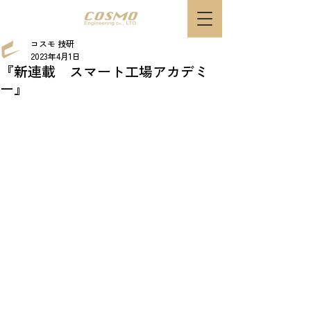
コスモ 技研
2023年4月1日
『新連載 スマート工場アカデミ
ー』
新年度が始まりましたね。新天地で新しい生活が
始まる方々もいらっしゃいますでしょうか。
技術屋集団コスモマンの一人「たかし」です。
タイトルの通り今回から弊社が取り組んでいます