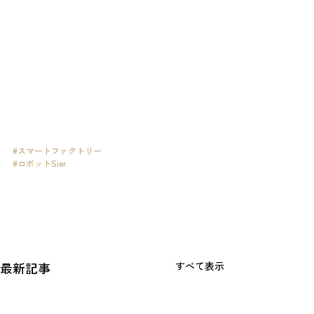
ます。
今後、スマートファクトリーやIoT技術の具体例や用
途、
FA・IT技術等、幅広く情報発信して行こうと思いま
す。
新しい環境での生活が、実り多きものになりますよ
うお祈り申し上げます。
それでは、今月も「ご安全に」
#スマートファクトリー
#ロボットSier
最新記事
すべて表示