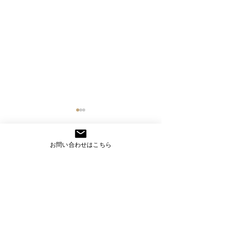
お問い合わせはこちら
コメント
スマート工場アカデミー
スマート工場ア
コメントを追加…
＜３７時限目＞
＜３６時限目＞