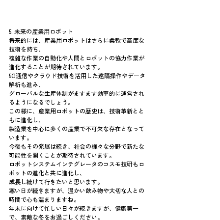
5. 未来の産業用ロボット
将来的には、産業用ロボットはさらに柔軟で高度な
技術を持ち、
複雑な作業の自動化や人間とロボットの協力作業が
進化することが期待されています。
5G通信やクラウド技術を活用した遠隔操作やデータ
解析も進み、
グローバルな生産体制がますます効率的に運営され
るようになるでしょう。
この様に、産業用ロボットの歴史は、技術革新とと
もに進化し、
製造業を中心に多くの産業で不可欠な存在となって
います。
今後もその発展は続き、社会の様々な分野で新たな
可能性を開くことが期待されています。
ロボットシステムインテグレータのコスモ技研もロ
ボットの進化と共に進化し、
成長し続けて行きたいと思います。
寒い日が続きますが、温かい飲み物や大切な人との
時間で心も温まりますね。
年末に向けて忙しい日々が続きますが、健康第一
で、素敵な冬をお過ごしください。