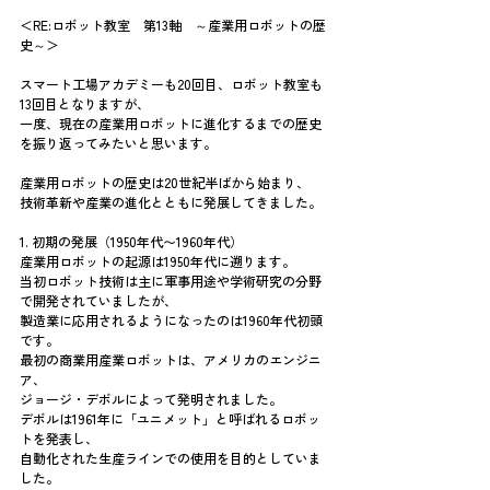
＜RE:ロボット教室　第13軸　～産業用ロボットの歴
史～＞
スマート工場アカデミーも20回目、ロボット教室も
13回目となりますが、
一度、現在の産業用ロボットに進化するまでの歴史
を振り返ってみたいと思います。
産業用ロボットの歴史は20世紀半ばから始まり、
技術革新や産業の進化とともに発展してきました。
1. 初期の発展（1950年代〜1960年代）
産業用ロボットの起源は1950年代に遡ります。
当初ロボット技術は主に軍事用途や学術研究の分野
で開発されていましたが、
製造業に応用されるようになったのは1960年代初頭
です。
最初の商業用産業ロボットは、アメリカのエンジニ
ア、
ジョージ・デボルによって発明されました。
デボルは1961年に「ユニメット」と呼ばれるロボッ
トを発表し、
自動化された生産ラインでの使用を目的としていま
した。