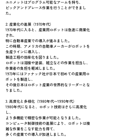
ユニメットはプログラム可能なアームを持ち、
ピックアンドプレース作業を行うことができまし
た。
2. 産業化の進展（1970年代）
1970年代に入ると、産業用ロボットは急速に商業化
され、
特に自動車産業での導入が進みました。
この時期、アメリカの自動車メーカーがロボットを
生産ラインに導入し、
製造工程の効率化を図りました。
ロボットは溶接や塗装、組立などの作業を担当し、
作業者の負担を軽減しました。
1973年にはファナック社が日本で初めての産業用ロ
ボットを製造し、
その後日本はロボット産業の世界的なリーダーとな
りました。
3. 高度化と多様化（1980年代〜1990年代）
1980年代になると、ロボット技術はさらに高度化
し、
より多機能で精密な作業が可能となりました。
コンピュータ制御技術の進展により、ロボットは複
雑な作業をこなす能力を得て、
多くの産業での導入が加速しました。