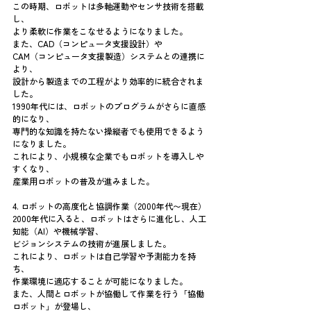
この時期、ロボットは多軸運動やセンサ技術を搭載
し、
より柔軟に作業をこなせるようになりました。
また、CAD（コンピュータ支援設計）や
CAM（コンピュータ支援製造）システムとの連携に
より、
設計から製造までの工程がより効率的に統合されま
した。
1990年代には、ロボットのプログラムがさらに直感
的になり、
専門的な知識を持たない操縦者でも使用できるよう
になりました。
これにより、小規模な企業でもロボットを導入しや
すくなり、
産業用ロボットの普及が進みました。
4. ロボットの高度化と協調作業（2000年代〜現在）
2000年代に入ると、ロボットはさらに進化し、人工
知能（AI）や機械学習、
ビジョンシステムの技術が進展しました。
これにより、ロボットは自己学習や予測能力を持
ち、
作業環境に適応することが可能になりました。
また、人間とロボットが協働して作業を行う「協働
ロボット」が登場し、