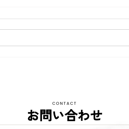
東京商工リサーチ様推奨、
夏季
「ALEVEL優良企業ガイド
して
2026」に掲載頂きました！〜
3年連続 厳選されたAランク
企業 〜
CONTACT
お問い合わせ