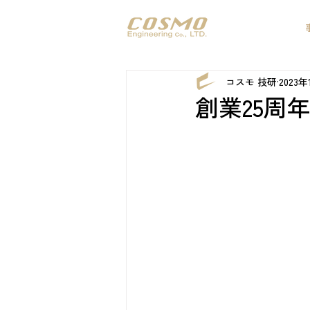
コスモ 技研
2023年
創業25周