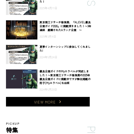
た！
2025年4月11日
東京商工リサーチ様推奨、「ALEVEL優良
企業ガイド2026」に掲載頂きました！〜3年
連続 厳選されたAランク企業 〜
2025年3月4日
夏季インターンシップに参加してくれまし
た!
2024年9月24日
優良企業ガイドのMyエラベルが完成しま
した！〜東京商工リサーチ様推奨の2025年
優良企業ガイドに掲載中ですが弊社掲載の
冊子(Myエラベル)を出版
2024年6月29日
VIEW MORE
PICKUP
特集