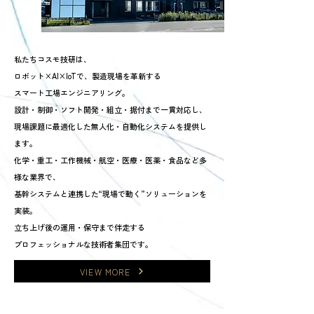
私たちコスモ技研は、
ロボット×AI×IoTで、製造現場を革新する
スマート工場エンジニアリング。
設計・制御・ソフト開発・組立・据付まで一貫対応し、
現場課題に最適化した無人化・自動化システムを提供し
ます。
化学・重工・工作機械・航空・医療・医薬・食品など多
様な業界で、
基幹システムと連携した“現場で動く”ソリューションを
実装。
立ち上げ後の運用・保守まで伴走する
プロフェッショナルな技術者集団です。
VIEW MORE