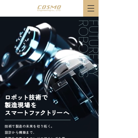
S
F
U
T
U
R
E
B
Y
R
O
B
O
T
I
C
ロボ
ッ
ト
技術
で
製造現場
を
スマ
ー
ト
ファクトリ
ー
へ
技術で製造の未来を切り拓く。
設計から構築まで、