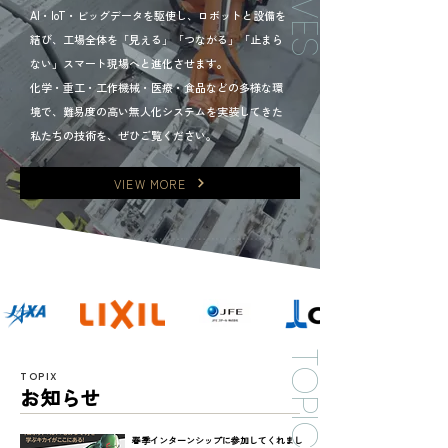
AI・IoT・ビッグデータを駆使し、ロボットと設備を
結び、工場全体を「見える」「つながる」「止まら
ない」スマート現場へと進化させます。
化学・重工・工作機械・医療・食品などの多様な環
境で、難易度の高い無人化システムを実装してきた
私たちの技術を、ぜひご覧ください。
VIEW MORE
TOPICS
TOPIX
お知らせ
春季インターンシップに参加してくれまし